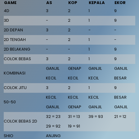
GAME
AS
KOP
KEPALA
EKOR
4D
3
2
1
9
3D
-
2
1
9
2D DEPAN
3
2
-
-
2D TENGAH
-
2
1
-
2D BELAKANG
-
-
1
9
COLOK BEBAS
3
2
1
9
GANJIL
GENAP
GANJIL
GANJIL
KOMBINASI
KECIL
KECIL
KECIL
BESAR
COLOK JITU
3
2
1
9
KECIL
KECIL
KECIL
BESAR
50-50
GANJIL
GENAP
GANJIL
GANJIL
32 = 23
31 = 13
39 = 93
21 = 12
COLOK BEBAS 2D
29 = 92
19 = 91
SHIO
ANJING